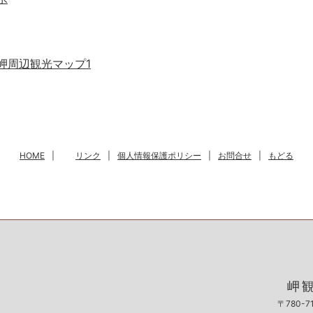
岬周辺観光マップ1
HOME
|
リンク
|
個人情報保護ポリシー
|
お問合せ
|
もどる
岬
〒780-7