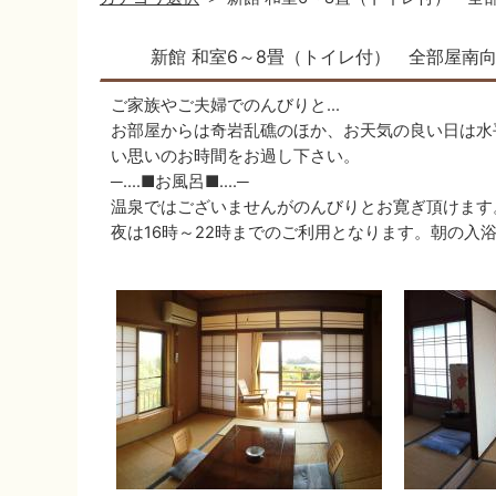
新館 和室6～8畳（トイレ付） 全部屋南
ご家族やご夫婦でのんびりと…
お部屋からは奇岩乱礁のほか、お天気の良い日は水
い思いのお時間をお過し下さい。
─‥‥■お風呂■‥‥─
温泉ではございませんがのんびりとお寛ぎ頂けます
夜は16時～22時までのご利用となります。朝の入