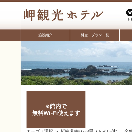
施設紹介
料金・プラン一覧
※館内で
無料Wi-Fi使えます
カテゴリ選択
＞
新館 和室6～8畳（トイレ付） 全